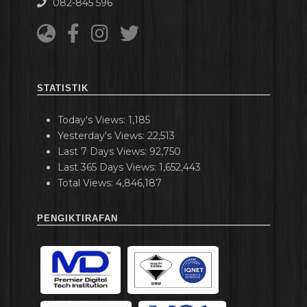
082-845 596
STATISTIK
Today's Views:
1,185
Yesterday's Views:
22,513
Last 7 Days Views:
92,750
Last 365 Days Views:
1,652,443
Total Views:
4,846,187
PENGIKTIRAFAN