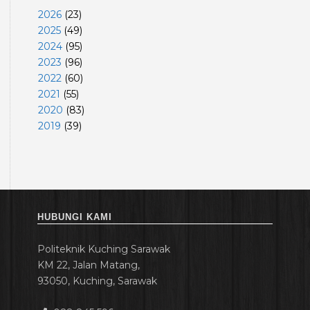
2026
(
23
)
2025
(
49
)
2024
(
95
)
2023
(
96
)
2022
(
60
)
2021
(
55
)
2020
(
83
)
2019
(
39
)
HUBUNGI KAMI
Politeknik Kuching Sarawak
KM 22, Jalan Matang,
93050, Kuching, Sarawak