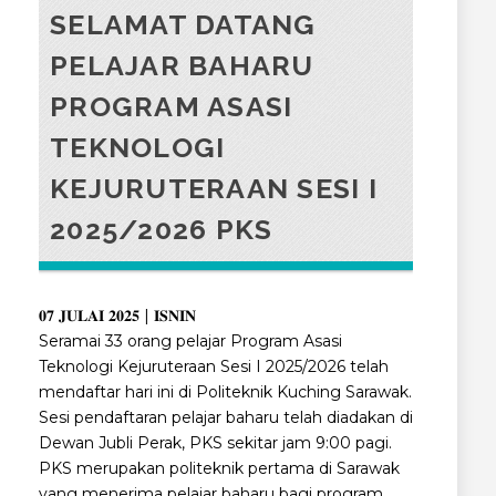
SELAMAT DATANG
PELAJAR BAHARU
PROGRAM ASASI
TEKNOLOGI
KEJURUTERAAN SESI I
2025/2026 PKS
𝟎𝟕 𝐉𝐔𝐋𝐀𝐈 𝟐𝟎𝟐𝟓 | 𝐈𝐒𝐍𝐈𝐍
Seramai 33 orang pelajar Program Asasi
Teknologi Kejuruteraan Sesi I 2025/2026 telah
mendaftar hari ini di Politeknik Kuching Sarawak.
Sesi pendaftaran pelajar baharu telah diadakan di
Dewan Jubli Perak, PKS sekitar jam 9:00 pagi.
PKS merupakan politeknik pertama di Sarawak
yang menerima pelajar baharu bagi program