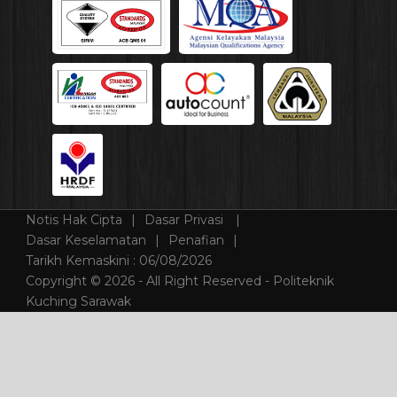
Notis Hak Cipta
Dasar Privasi
Dasar Keselamatan
Penafian
Tarikh Kemaskini :
06/08/2026
Copyright © 2026 - All Right Reserved - Politeknik
Kuching Sarawak