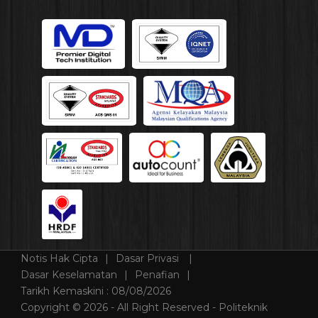
Notis Hak Cipta
Dasar Privasi
Dasar Keselamatan
Penafian
Tarikh Kemaskini :
08/08/2026
Copyright © 2026 - All Right Reserved - Politeknik