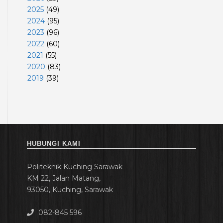
2025
(
49
)
2024
(
95
)
2023
(
96
)
2022
(
60
)
2021
(
55
)
2020
(
83
)
2019
(
39
)
HUBUNGI KAMI
Politeknik Kuching Sarawak
KM 22, Jalan Matang,
93050, Kuching, Sarawak
082-845 596