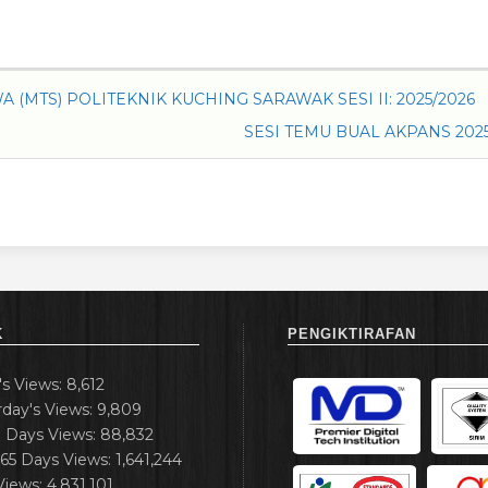
MTS) POLITEKNIK KUCHING SARAWAK SESI II: 2025/2026
SESI TEMU BUAL AKPANS 202
K
PENGIKTIRAFAN
's Views:
8,612
rday's Views:
9,809
7 Days Views:
88,832
365 Days Views:
1,641,244
 Views:
4,831,101