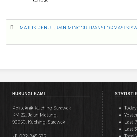
terlibat.
MAJLIS PENUTUPAN MINGGU TRANSFORMASI SISWA (
HUBUNGI KAMI
STATISTI
Politeknik Kuching Sarawak
Today
KM 22, Jalan Matang,
Yeste
93050, Kuching, Sarawak
Last 
Last 
082-845 596
Total