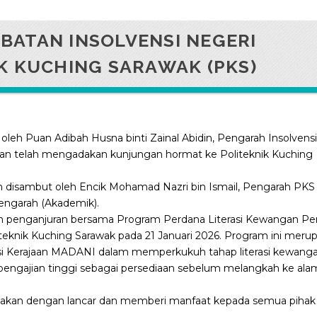
ATAN INSOLVENSI NEGERI
K KUCHING SARAWAK (PKS)
 oleh Puan Adibah Husna binti Zainal Abidin, Pengarah Insolvensi
an telah mengadakan kunjungan hormat ke Politeknik Kuching
ah disambut oleh Encik Mohamad Nazri bin Ismail, Pengarah PKS
Pengarah (Akademik).
 penganjuran bersama Program Perdana Literasi Kewangan Pe
iteknik Kuching Sarawak pada 21 Januari 2026. Program ini meru
irasi Kerajaan MADANI dalam memperkukuh tahap literasi kewang
si pengajian tinggi sebagai persediaan sebelum melangkah ke ala
nakan dengan lancar dan memberi manfaat kepada semua pihak