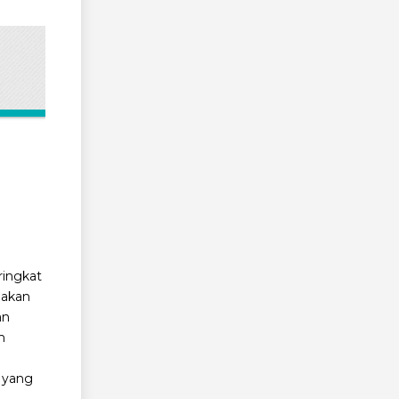
ringkat
pakan
an
m
 yang