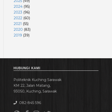
2025
(
49
)
2024
(
95
)
2023
(
96
)
2022
(
60
)
2021
(
55
)
2020
(
83
)
2019
(
39
)
HUBUNGI KAMI
Politeknik Kuching Sarawak
KM 22, Jalan Matang,
93050, Kuching, Sarawak
082-845 596