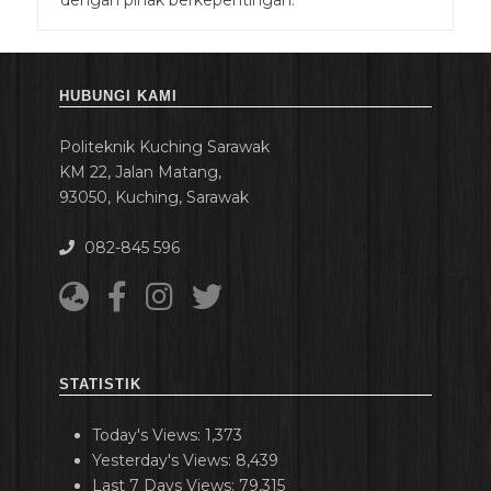
dengan pihak berkepentingan.
HUBUNGI KAMI
Politeknik Kuching Sarawak
KM 22, Jalan Matang,
93050, Kuching, Sarawak
082-845 596
STATISTIK
Today's Views:
1,373
Yesterday's Views:
8,439
Last 7 Days Views:
79,315