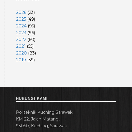
2026
(
23
)
2025
(
49
)
2024
(
95
)
2023
(
96
)
2022
(
60
)
2021
(
55
)
2020
(
83
)
2019
(
39
)
HUBUNGI KAMI
Politeknik Kuching Sarawak
KM 22, Jalan Matang,
93050, Kuching, Sarawak