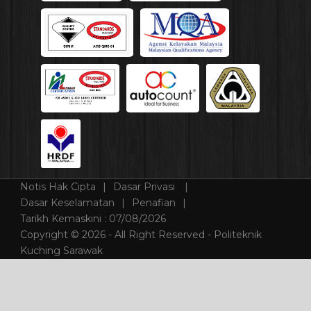
Notis Hak Cipta
Dasar Privasi
Dasar Keselamatan
Penafian
Tarikh Kemaskini :
07/08/2026
Copyright © 2026 - All Right Reserved - Politeknik
Kuching Sarawak