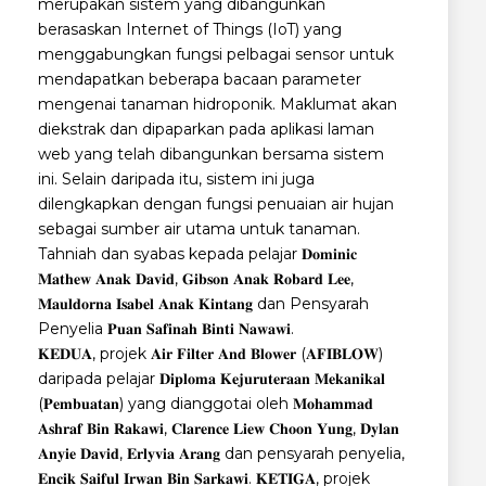
merupakan sistem yang dibangunkan
berasaskan Internet of Things (IoT) yang
menggabungkan fungsi pelbagai sensor untuk
mendapatkan beberapa bacaan parameter
mengenai tanaman hidroponik. Maklumat akan
diekstrak dan dipaparkan pada aplikasi laman
web yang telah dibangunkan bersama sistem
ini. Selain daripada itu, sistem ini juga
dilengkapkan dengan fungsi penuaian air hujan
sebagai sumber air utama untuk tanaman.
Tahniah dan syabas kepada pelajar 𝐃𝐨𝐦𝐢𝐧𝐢𝐜
𝐌𝐚𝐭𝐡𝐞𝐰 𝐀𝐧𝐚𝐤 𝐃𝐚𝐯𝐢𝐝, 𝐆𝐢𝐛𝐬𝐨𝐧 𝐀𝐧𝐚𝐤 𝐑𝐨𝐛𝐚𝐫𝐝 𝐋𝐞𝐞,
𝐌𝐚𝐮𝐥𝐝𝐨𝐫𝐧𝐚 𝐈𝐬𝐚𝐛𝐞𝐥 𝐀𝐧𝐚𝐤 𝐊𝐢𝐧𝐭𝐚𝐧𝐠 dan Pensyarah
Penyelia 𝐏𝐮𝐚𝐧 𝐒𝐚𝐟𝐢𝐧𝐚𝐡 𝐁𝐢𝐧𝐭𝐢 𝐍𝐚𝐰𝐚𝐰𝐢.
𝐊𝐄𝐃𝐔𝐀, projek 𝐀𝐢𝐫 𝐅𝐢𝐥𝐭𝐞𝐫 𝐀𝐧𝐝 𝐁𝐥𝐨𝐰𝐞𝐫 (𝐀𝐅𝐈𝐁𝐋𝐎𝐖)
daripada pelajar 𝐃𝐢𝐩𝐥𝐨𝐦𝐚 𝐊𝐞𝐣𝐮𝐫𝐮𝐭𝐞𝐫𝐚𝐚𝐧 𝐌𝐞𝐤𝐚𝐧𝐢𝐤𝐚𝐥
(𝐏𝐞𝐦𝐛𝐮𝐚𝐭𝐚𝐧) yang dianggotai oleh 𝐌𝐨𝐡𝐚𝐦𝐦𝐚𝐝
𝐀𝐬𝐡𝐫𝐚𝐟 𝐁𝐢𝐧 𝐑𝐚𝐤𝐚𝐰𝐢, 𝐂𝐥𝐚𝐫𝐞𝐧𝐜𝐞 𝐋𝐢𝐞𝐰 𝐂𝐡𝐨𝐨𝐧 𝐘𝐮𝐧𝐠, 𝐃𝐲𝐥𝐚𝐧
𝐀𝐧𝐲𝐢𝐞 𝐃𝐚𝐯𝐢𝐝, 𝐄𝐫𝐥𝐲𝐯𝐢𝐚 𝐀𝐫𝐚𝐧𝐠 dan pensyarah penyelia,
𝐄𝐧𝐜𝐢𝐤 𝐒𝐚𝐢𝐟𝐮𝐥 𝐈𝐫𝐰𝐚𝐧 𝐁𝐢𝐧 𝐒𝐚𝐫𝐤𝐚𝐰𝐢. 𝐊𝐄𝐓𝐈𝐆𝐀, projek