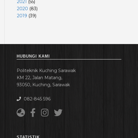
2021
(
55
)
2020
(
83
)
2019
(
39
)
HUBUNGI KAMI
Politeknik Kuching Sarawak
KM 22, Jalan Matang,
93050, Kuching, Sarawak
082-845 596
STATISTIK