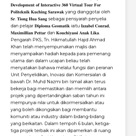
𝐃𝐞𝐯𝐞𝐥𝐨𝐩𝐦𝐞𝐧𝐭 𝐨𝐟 𝐈𝐧𝐭𝐞𝐫𝐚𝐜𝐭𝐢𝐯𝐞 𝟑𝟔𝟎 𝐕𝐢𝐫𝐭𝐮𝐚𝐥 𝐓𝐨𝐮𝐫 𝐅𝐨𝐫
𝐏𝐨𝐥𝐢𝐭𝐞𝐤𝐧𝐢𝐤 𝐊𝐮𝐜𝐡𝐢𝐧𝐠 𝐒𝐚𝐫𝐚𝐰𝐚𝐤 yang dianggotai oleh
𝐒𝐫. 𝐓𝐢𝐨𝐧𝐠 𝐇𝐮𝐚 𝐒𝐚𝐧𝐠 sebagai pensyarah penyelia
dan pelajar 𝐃𝐢𝐩𝐥𝐨𝐦𝐚 𝐆𝐞𝐨𝐦𝐚𝐭𝐢𝐤 iaitu 𝐈𝐳𝐳𝐚𝐛𝐞𝐥 𝐂𝐨𝐧𝐫𝐚𝐝,
𝐌𝐚𝐱𝐢𝐦𝐢𝐥𝐥𝐢𝐚𝐧 𝐏𝐞𝐭𝐭𝐚𝐫 dan 𝐊𝐨𝐮𝐜𝐡𝐢𝐲𝐚𝐬𝐬𝐢 𝐀𝐧𝐚𝐤 𝐋𝐢𝐤𝐚.
Pengarah PKS, Tn. Hikmatullah Hajid Ahmad
Khan telah menyempurnakan majlis dan
menyampaikan hadiah kepada para pemenang
utama dan dalam ucapan beliau telah
menyatakan bahawa melalui fungsi dan peranan
Unit Penyelidikan, Inovasi dan Komersialan di
bawah Dr. Muhd Nazmi bin Ismail akan terus
bekerja bagi memastikan dan memilih antara
projek yang dipertandingkan saban tahun ini
mempunyai nilai untuk dikormersialkan atau
yang boleh dikongsikan bagi membantu
komuniti atau industry dalam bidang-bidang
yang berkaitan. Dalam tempoh 6 bulan, ketiga-
tiga projek terbaik ini akan dipamerkan di ruang