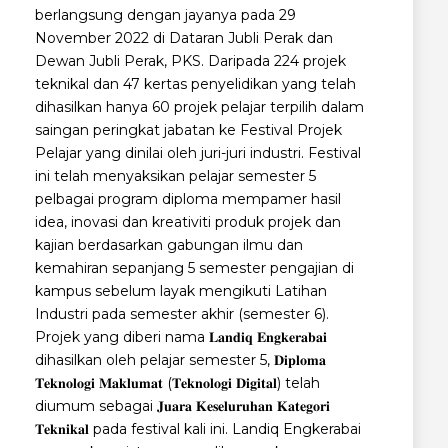
berlangsung dengan jayanya pada 29
November 2022 di Dataran Jubli Perak dan
Dewan Jubli Perak, PKS. Daripada 224 projek
teknikal dan 47 kertas penyelidikan yang telah
dihasilkan hanya 60 projek pelajar terpilih dalam
saingan peringkat jabatan ke Festival Projek
Pelajar yang dinilai oleh juri-juri industri. Festival
ini telah menyaksikan pelajar semester 5
pelbagai program diploma mempamer hasil
idea, inovasi dan kreativiti produk projek dan
kajian berdasarkan gabungan ilmu dan
kemahiran sepanjang 5 semester pengajian di
kampus sebelum layak mengikuti Latihan
Industri pada semester akhir (semester 6).
Projek yang diberi nama 𝐋𝐚𝐧𝐝𝐢𝐪 𝐄𝐧𝐠𝐤𝐞𝐫𝐚𝐛𝐚𝐢
dihasilkan oleh pelajar semester 5, 𝐃𝐢𝐩𝐥𝐨𝐦𝐚
𝐓𝐞𝐤𝐧𝐨𝐥𝐨𝐠𝐢 𝐌𝐚𝐤𝐥𝐮𝐦𝐚𝐭 (𝐓𝐞𝐤𝐧𝐨𝐥𝐨𝐠𝐢 𝐃𝐢𝐠𝐢𝐭𝐚𝐥) telah
diumum sebagai 𝐉𝐮𝐚𝐫𝐚 𝐊𝐞𝐬𝐞𝐥𝐮𝐫𝐮𝐡𝐚𝐧 𝐊𝐚𝐭𝐞𝐠𝐨𝐫𝐢
𝐓𝐞𝐤𝐧𝐢𝐤𝐚𝐥 pada festival kali ini. Landiq Engkerabai