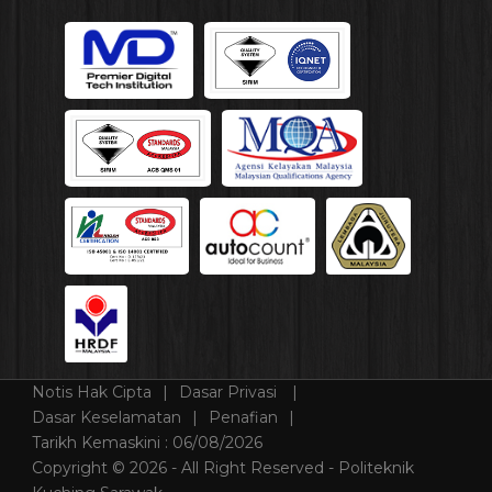
Notis Hak Cipta
Dasar Privasi
Dasar Keselamatan
Penafian
Tarikh Kemaskini :
06/08/2026
Copyright © 2026 - All Right Reserved - Politeknik