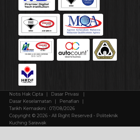
Notis Hak Cipta
Dasar Privasi
Dasar Keselamatan
Penafian
Tarikh Kemaskini :
07/08/2026
Copyright © 2026 - All Right Reserved - Politeknik
Kuching Sarawak