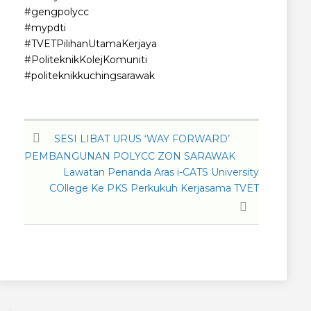
#gengpolycc
#mypdti
#TVETPilihanUtamaKerjaya
#PoliteknikKolejKomuniti
#politeknikkuchingsarawak
SESI LIBAT URUS ‘WAY FORWARD’
PEMBANGUNAN POLYCC ZON SARAWAK
Lawatan Penanda Aras i-CATS University
COllege Ke PKS Perkukuh Kerjasama TVET