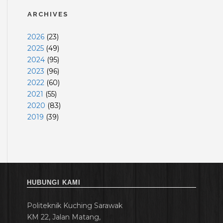
ARCHIVES
2026
(
23
)
2025
(
49
)
2024
(
95
)
2023
(
96
)
2022
(
60
)
2021
(
55
)
2020
(
83
)
2019
(
39
)
HUBUNGI KAMI
Politeknik Kuching Sarawak
KM 22, Jalan Matang,