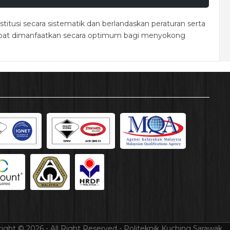
tusi secara sistematik dan berlandaskan peraturan serta
dapat dimanfaatkan secara optimum bagi menyokong
ight © 2026 - All Right Reserved - Politeknik Kuching Sarawak