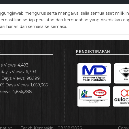
gungjawab mengurus serta mengawal selia semua aset milik insti
n memastikan setiap peralatan dan kemudahan yang disediakan 
asi harian dari semasa ke semasa.
K
PENGIKTIRAFAN
's Views:
4,493
rday's Views:
6,793
7 Days Views:
98,199
365 Days Views:
1,659,366
 Views:
4,856,288
nafian
Tarikh Kemaskini :
08/08/2026
Copyr