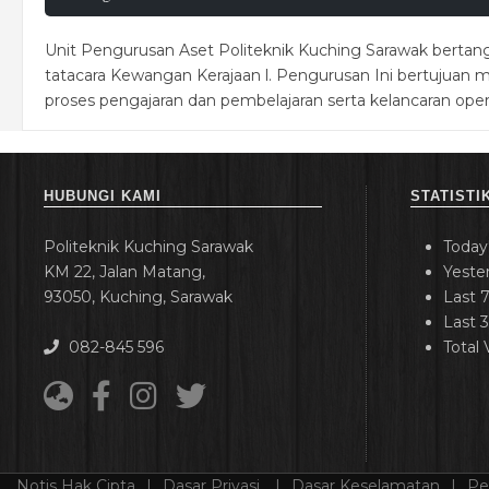
Unit Pengurusan Aset Politeknik Kuching Sarawak bertang
tatacara Kewangan Kerajaan l. Pengurusan Ini bertujua
proses pengajaran dan pembelajaran serta kelancaran oper
HUBUNGI KAMI
STATISTI
Politeknik Kuching Sarawak
Today
KM 22, Jalan Matang,
Yeste
93050, Kuching, Sarawak
Last 
Last 
082-845 596
Total
Notis Hak Cipta
Dasar Privasi
Dasar Keselamatan
Pe