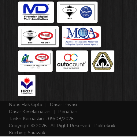
Notis Hak Cipta
Dasar Privasi
Dasar Keselamatan
Penafian
Tarikh Kemaskini :
09/08/2026
Copyright © 2026 - All Right Reserved - Politeknik
Kuching Sarawak