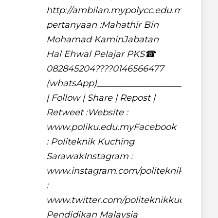
http://ambilan.mypolycc.edu.myUtk
pertanyaan :Mahathir Bin
Mohamad KaminJabatan
Hal Ehwal Pelajar PKS☎
082845204????0146566477
(whatsApp)___________________________
| Follow | Share | Repost |
Retweet :Website :
www.poliku.edu.myFacebook
: Politeknik Kuching
SarawakInstagram :
www.instagram.com/politeknikkuching
:
www.twitter.com/politeknikkuch1polit
Pendidikan Malaysia