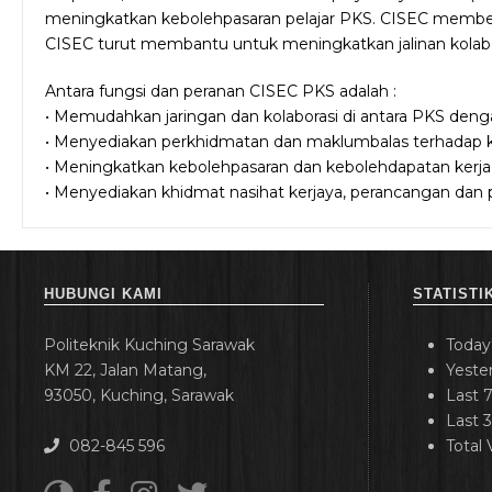
meningkatkan kebolehpasaran pelajar PKS. CISEC member
CISEC turut membantu untuk meningkatkan jalinan kolabor
Antara fungsi dan peranan CISEC PKS adalah :
• Memudahkan jaringan dan kolaborasi di antara PKS denga
• Menyediakan perkhidmatan dan maklumbalas terhadap ke
• Meningkatkan kebolehpasaran dan kebolehdapatan kerja g
• Menyediakan khidmat nasihat kerjaya, perancangan dan 
HUBUNGI KAMI
STATISTI
Politeknik Kuching Sarawak
Today
KM 22, Jalan Matang,
Yeste
93050, Kuching, Sarawak
Last 
Last 
082-845 596
Total