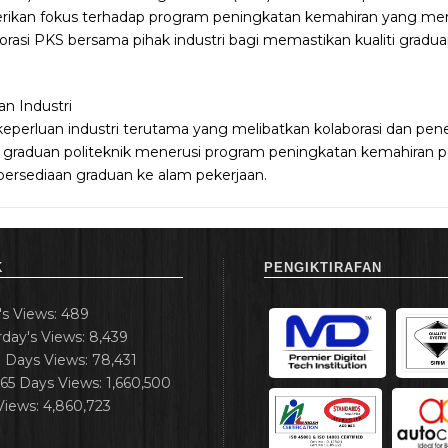
ikan fokus terhadap program peningkatan kemahiran yang memb
asi PKS bersama pihak industri bagi memastikan kualiti gradu
n Industri
perluan industri terutama yang melibatkan kolaborasi dan pen
raduan politeknik menerusi program peningkatan kemahiran pelaj
persediaan graduan ke alam pekerjaan.
K
PENGIKTIRAFAN
's Views:
489
rday's Views:
8,439
7 Days Views:
78,431
365 Days Views:
1,660,500
 Views:
4,860,723