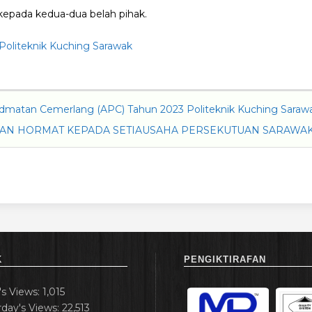
kepada kedua-dua belah pihak.
Politeknik Kuching Sarawak
dmatan Cemerlang (APC) Tahun 2023 Politeknik Kuching Saraw
AN HORMAT KEPADA SETIAUSAHA PERSEKUTUAN SARAWA
K
PENGIKTIRAFAN
's Views:
1,015
rday's Views:
22,513