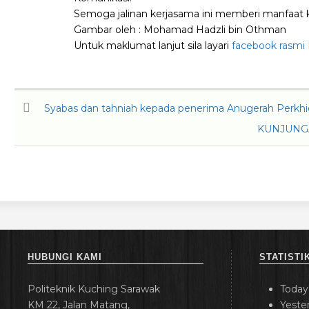
Semoga jalinan kerjasama ini memberi manfaat 
Gambar oleh :
Mohamad Hadzli bin Othman
Untuk maklumat lanjut sila layari
facebook rasmi 
Syabas dan tahniah kepada penerima Anugerah Perkhi
KUNJUNG
HUBUNGI KAMI
STATISTI
Politeknik Kuching Sarawak
Today
KM 22, Jalan Matang,
Yeste