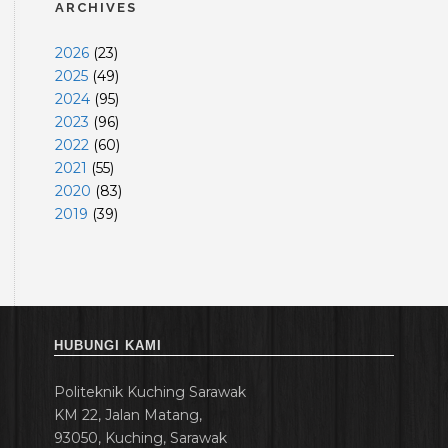
ARCHIVES
2026
(
23
)
2025
(
49
)
2024
(
95
)
2023
(
96
)
2022
(
60
)
2021
(
55
)
2020
(
83
)
2019
(
39
)
HUBUNGI KAMI
Politeknik Kuching Sarawak
KM 22, Jalan Matang,
93050, Kuching, Sarawak