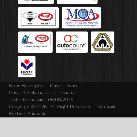
Notis Hak Cipta
Dasar Privasi
Dasar Keselamatan
Penafian
Tarikh Kemaskini :
06/08/2026
Copyright © 2026 - All Right Reserved - Politeknik
Kuching Sarawak