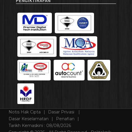
PENGIKTIRAFAN
Notis Hak Cipta
Dasar Privasi
Dasar Keselamatan
Penafian
Tarikh Kemaskini :
08/08/2026