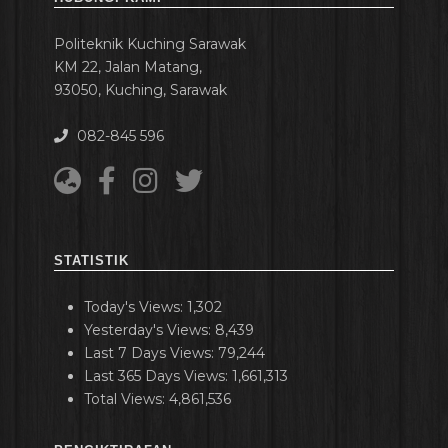
Politeknik Kuching Sarawak
KM 22, Jalan Matang,
93050, Kuching, Sarawak
082-845 596
STATISTIK
Today's Views:
1,302
Yesterday's Views:
8,439
Last 7 Days Views:
79,244
Last 365 Days Views:
1,661,313
Total Views:
4,861,536