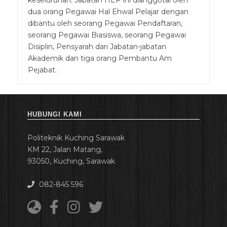
keseluruhan. Jabatan HEP ini dianggotai oleh
dua orang Pegawai Hal Ehwal Pelajar dengan
dibantu oleh seorang Pegawai Pendaftaran,
seorang Pegawai Biasiswa, seorang Pegawai
Disiplin, Pensyarah dari Jabatan-jabatan
Akademik dan tiga orang Pembantu Am
Pejabat.
HUBUNGI KAMI
Politeknik Kuching Sarawak
KM 22, Jalan Matang,
93050, Kuching, Sarawak
082-845 596