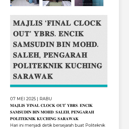
𝐌𝐀𝐉𝐋𝐈𝐒 ‘𝐅𝐈𝐍𝐀𝐋 𝐂𝐋𝐎𝐂𝐊
𝐎𝐔𝐓’ 𝐘𝐁𝐑𝐒. 𝐄𝐍𝐂𝐈𝐊
𝐒𝐀𝐌𝐒𝐔𝐃𝐈𝐍 𝐁𝐈𝐍 𝐌𝐎𝐇𝐃.
𝐒𝐀𝐋𝐄𝐇, 𝐏𝐄𝐍𝐆𝐀𝐑𝐀𝐇
𝐏𝐎𝐋𝐈𝐓𝐄𝐊𝐍𝐈𝐊 𝐊𝐔𝐂𝐇𝐈𝐍𝐆
𝐒𝐀𝐑𝐀𝐖𝐀𝐊
07 MEI 2025 | RABU
𝐌𝐀𝐉𝐋𝐈𝐒 ‘𝐅𝐈𝐍𝐀𝐋 𝐂𝐋𝐎𝐂𝐊 𝐎𝐔𝐓’ 𝐘𝐁𝐑𝐒. 𝐄𝐍𝐂𝐈𝐊
𝐒𝐀𝐌𝐒𝐔𝐃𝐈𝐍 𝐁𝐈𝐍 𝐌𝐎𝐇𝐃. 𝐒𝐀𝐋𝐄𝐇, 𝐏𝐄𝐍𝐆𝐀𝐑𝐀𝐇
𝐏𝐎𝐋𝐈𝐓𝐄𝐊𝐍𝐈𝐊 𝐊𝐔𝐂𝐇𝐈𝐍𝐆 𝐒𝐀𝐑𝐀𝐖𝐀𝐊
Hari ini menjadi detik bersejarah buat Politeknik