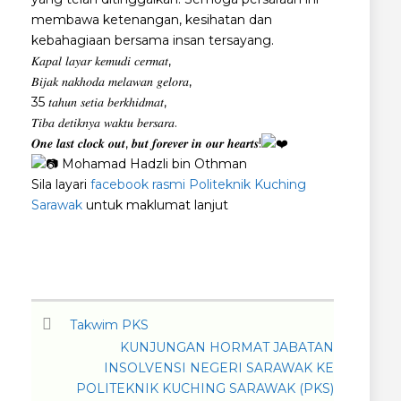
membawa ketenangan, kesihatan dan
kebahagiaan bersama insan tersayang.
𝐾𝑎𝑝𝑎𝑙 𝑙𝑎𝑦𝑎𝑟 𝑘𝑒𝑚𝑢𝑑𝑖 𝑐𝑒𝑟𝑚𝑎𝑡,
𝐵𝑖𝑗𝑎𝑘 𝑛𝑎𝑘ℎ𝑜𝑑𝑎 𝑚𝑒𝑙𝑎𝑤𝑎𝑛 𝑔𝑒𝑙𝑜𝑟𝑎,
35 𝑡𝑎ℎ𝑢𝑛 𝑠𝑒𝑡𝑖𝑎 𝑏𝑒𝑟𝑘ℎ𝑖𝑑𝑚𝑎𝑡,
𝑇𝑖𝑏𝑎 𝑑𝑒𝑡𝑖𝑘𝑛𝑦𝑎 𝑤𝑎𝑘𝑡𝑢 𝑏𝑒𝑟𝑠𝑎𝑟𝑎.
𝑶𝒏𝒆 𝒍𝒂𝒔𝒕 𝒄𝒍𝒐𝒄𝒌 𝒐𝒖𝒕, 𝒃𝒖𝒕 𝒇𝒐𝒓𝒆𝒗𝒆𝒓 𝒊𝒏 𝒐𝒖𝒓 𝒉𝒆𝒂𝒓𝒕𝒔!
Mohamad Hadzli bin Othman
Sila layari
facebook rasmi Politeknik Kuching
Sarawak
untuk maklumat lanjut
Takwim PKS
KUNJUNGAN HORMAT JABATAN
INSOLVENSI NEGERI SARAWAK KE
POLITEKNIK KUCHING SARAWAK (PKS)