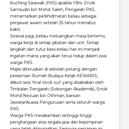
Kuching Sarawak (PKS) apabila YBrs. Encik
Samsudin bin Mohd. Saleh, Pengarah PKS,
menamatkan perkhidmatan beliau sebagai
penjawat awam setelah 35 tahun menabur
bakti.
Seawal pagi, beliau meluangkan masa bertemu
warga kerja di setiap jabatan dan unit. Setiap
langkah dan tutur kata beliau hari ini menjadi
ingatan manis yang akan terus hidup dalam jiwa
warga PKS.
Majlis diteruskan di sebelah petang dengan
perasmian Rumah Budaya Kelab KEWARIS,
diikuti sesi ‘final clock out’ yang disaksikan oleh
Timbalan Pengarah (Sokongan Akademik), Encik
Mohd Nezuan bin Othman, barisan
Jawatankuasa Pengurusan serta seluruh warga
PKS.
Warga PKS merakamkan setinggi-tinggi
penghargaan atas segala jasa dan kepimpinan
yang telah ditinggalkan. Semoga persaraan ini