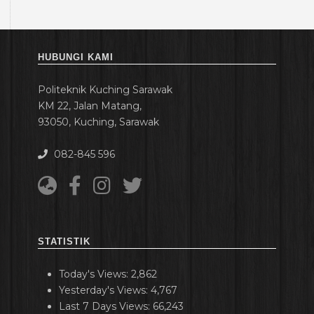
HUBUNGI KAMI
Politeknik Kuching Sarawak
KM 22, Jalan Matang,
93050, Kuching, Sarawak
082-845 596
STATISTIK
Today's Views:
2,862
Yesterday's Views:
4,767
Last 7 Days Views:
66,243