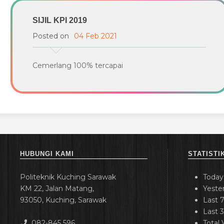
SIJIL KPI 2019
Posted on
04 Feb 2021
Cemerlang 100% tercapai
HUBUNGI KAMI
STATISTI
Politeknik Kuching Sarawak
Today
KM 22, Jalan Matang,
Yeste
93050, Kuching, Sarawak
Last 
Last 
082-845 596
Total