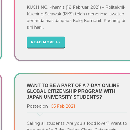
KUCHING, Khamis (18 Februari 2021) – Politeknik
Kuching Sarawak (PKS) telah menerima lawatan
penanda aras daripada Kolej Komuniti Kuching di
sini hari...
READ MORE
WANT TO BE A PART OF A 7-DAY ONLINE
GLOBAL CITIZENSHIP PROGRAM WITH
JAPAN UNIVERSITY STUDENTS?
Posted on
05 Feb 2021
Calling all students! Are you a food lover? Want to
be a part of a 7-day Online Global Citizenship