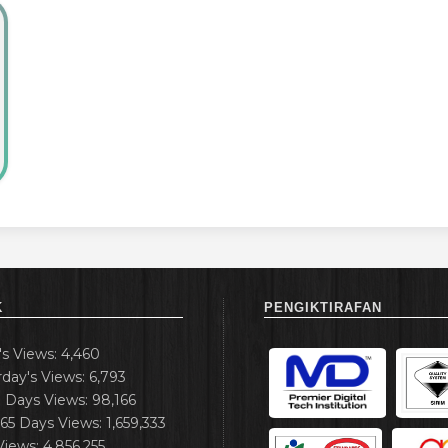
K
PENGIKTIRAFAN
's Views:
4,460
rday's Views:
6,793
7 Days Views:
98,166
365 Days Views:
1,659,333
 Views:
4,856,255