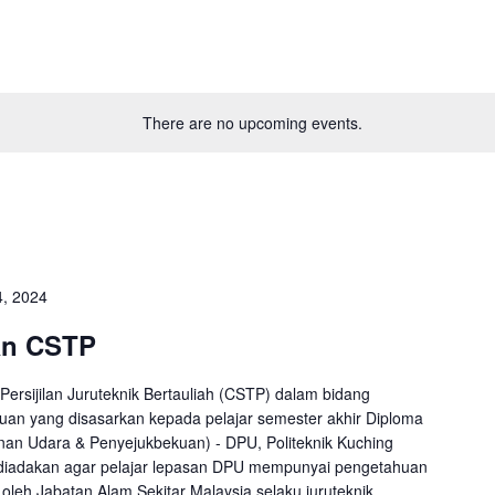
There are no upcoming events.
, 2024
an CSTP
Persijilan Juruteknik Bertauliah (CSTP) dalam bidang
an yang disasarkan kepada pelajar semester akhir Diploma
an Udara & Penyejukbekuan) - DPU, Politeknik Kuching
 diadakan agar pelajar lepasan DPU mempunyai pengetahuan
 oleh Jabatan Alam Sekitar Malaysia selaku juruteknik...