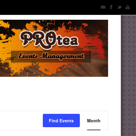
Event
Find Events
Month
Views