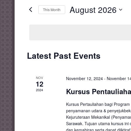
Search
for
August 2026
Events
This Month
and
by
Select
Keyword.
date.
Views
Navigation
Latest Past Events
Calendar
of
NOV
November 12, 2024
-
November 14
12
Kursus Pentauliah
Events
2024
Kursus Pertauliahan bagi Program 
penyamanan udara & penyejukbeku
Kejuruteraan Mekanikal (Penyaman
Sarawak. Tujuan utama kursus ini
dan kemahiran serta dapat diiktiraf