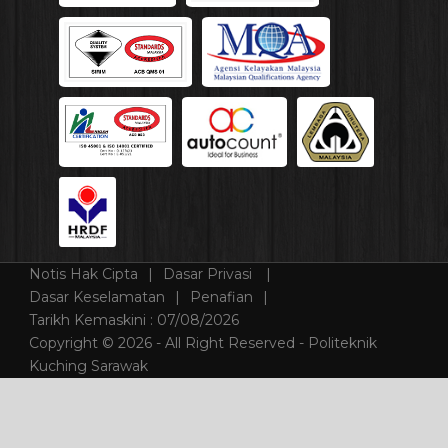
Notis Hak Cipta
Dasar Privasi
Dasar Keselamatan
Penafian
Tarikh Kemaskini :
07/08/2026
Copyright © 2026 - All Right Reserved - Politeknik
Kuching Sarawak