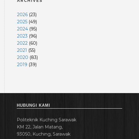
ARCHIVES
2026
(
23
)
2025
(
49
)
2024
(
95
)
2023
(
96
)
2022
(
60
)
2021
(
55
)
2020
(
83
)
2019
(
39
)
HUBUNGI KAMI
Politeknik Kuching Sarawak
KM 22, Jalan Matang,
93050, Kuching, Sarawak