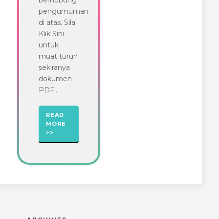
berhubung
pengumuman
di atas. Sila
Klik Sini
untuk
muat turun
sekiranya
dokumen
PDF...
READ
MORE